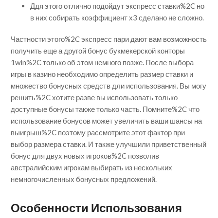
Ддя этого отлично подойдут экспресс ставки%2C но
в них собирать коэффициент х3 сделано не сложно.
Частности этого%2C экспресс пари дают вам возможность
получить еще а другой бонус букмекерской конторы
1win%2C только об этом немного позже. После выбора
игры в казино необходимо определить размер ставки и
множество бонусных средств дли использования. Вы могу
решить%2C хотите разве вы использовать только
доступные бонусы также только часть. Помните%2C что
использование бонусов может увеличить ваши шансы на
выигрыш%2C поэтому рассмотрите этот фактор при
выбор размера ставки. И также улучшили приветственный
бонус для двух новых игроков%2C позволив
австралийским игрокам выбирать из нескольких
немногочисленных бонусных предложений.
Особенности Использования