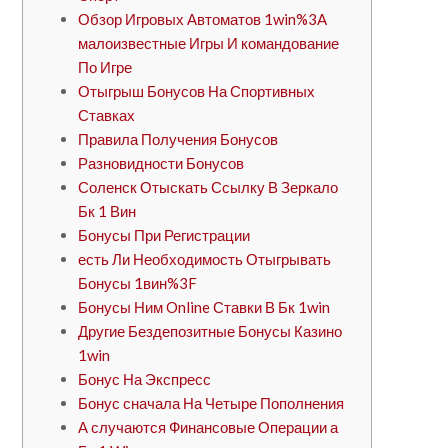
Обзор Игровых Автоматов 1win%3A
малоизвестные Игры И командование
По Игре
Отыгрыш Бонусов На Спортивных
Ставках
Правила Получения Бонусов
Разновидности Бонусов
Соленск Отыскать Ссылку В Зеркало
Бк 1 Вин
Бонусы При Регистрации
есть Ли Необходимость Отыгрывать
Бонусы 1вин%3F
Бонусы Ним Online Ставки В Бк 1win
Другие Бездепозитные Бонусы Казино
1win
Бонус На Экспресс
Бонус сначала На Четыре Пополнения
А случаются Финансовые Операции а