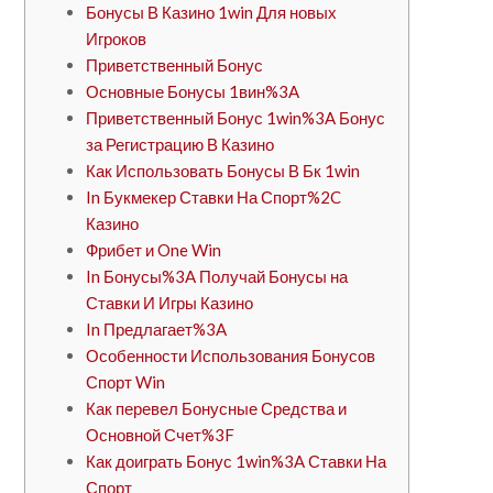
Бонусы В Казино 1win Для новых
Игроков
Приветственный Бонус
Основные Бонусы 1вин%3A
Приветственный Бонус 1win%3A Бонус
за Регистрацию В Казино
Как Использовать Бонусы В Бк 1win
In Букмекер Ставки На Спорт%2C
Казино
Фрибет и One Win
In Бонусы%3A Получай Бонусы на
Ставки И Игры Казино
In Предлагает%3A
Особенности Использования Бонусов
Спорт Win
Как перевел Бонусные Средства и
Основной Счет%3F
Как доиграть Бонус 1win%3A Ставки На
Спорт