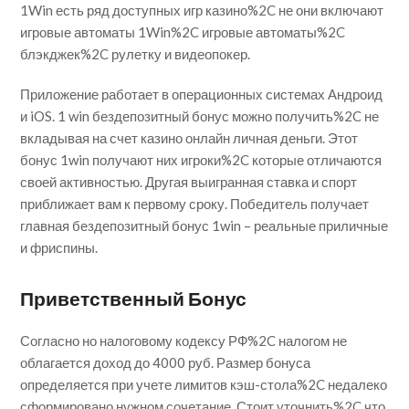
1Win есть ряд доступных игр казино%2C не они включают
игровые автоматы 1Win%2C игровые автоматы%2C
блэкджек%2C рулетку и видеопокер.
Приложение работает в операционных системах Андроид
и iOS. 1 win бездепозитный бонус можно получить%2C не
вкладывая на счет казино онлайн личная деньги. Этот
бонус 1win получают них игроки%2C которые отличаются
своей активностью. Другая выигранная ставка и спорт
приближает вам к первому сроку. Победитель получает
главная бездепозитный бонус 1win – реальные приличные
и фриспины.
Приветственный Бонус
Согласно но налоговому кодексу РФ%2C налогом не
облагается доход до 4000 руб. Размер бонуса
определяется при учете лимитов кэш-стола%2C недалеко
сформировано нужном сочетание. Стоит уточнить%2C что