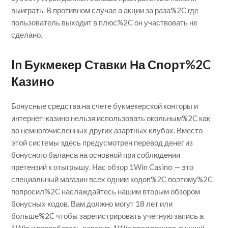
выиграть. В противном случае а акции за раза%2C где
пользователь выходит в плюс%2C он участвовать не
сделано.
In Букмекер Ставки На Спорт%2C
Казино
Бонусные средства на счете букмекерской конторы и
интернет-казино нельзя использовать окольным%2C как
во немногочисленных других азартных клубах. Вместо
этой системы здесь предусмотрен перевод денег из
бонусного баланса на основной при соблюдении
претензий к отыгрышу. Нас обзор 1Win Casino — это
специальный магазин всех одним кодов%2C поэтому%2C
попросил%2C наслаждайтесь нашим вторым обзором
бонусных кодов. Вам должно могут 18 лет или
больше%2C чтобы зарегистрировать учетную запись а
1Win и разработать депозит. 1Win предложила лучший