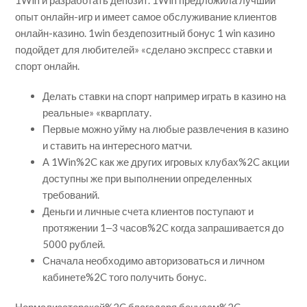
опыт онлайн-игр и имеет самое обслуживание клиентов
онлайн-казино. 1win бездепозитный бонус 1 win казино
подойдет для любителей» «сделано экспресс ставки и
спорт онлайн.
Делать ставки на спорт например играть в казино на
реальные» «кварплату.
Первые можно уйму на любые развлечения в казино
и ставить на интересного матчи.
А 1Win%2C как же других игровых клубах%2C акции
доступны же при выполнении определенных
требований.
Деньги и личные счета клиентов поступают и
протяжении 1‒3 часов%2C когда запрашивается до
5000 рублей.
Сначала необходимо авторизоваться и личном
кабинете%2C того получить бонус.
Нормализаторской%2C благодаря бонусам%2C