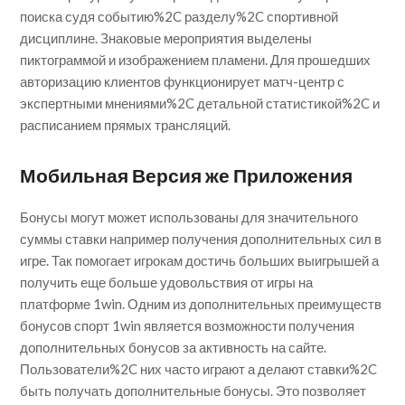
поиска судя событию%2C разделу%2C спортивной
дисциплине. Знаковые мероприятия выделены
пиктограммой и изображением пламени. Для прошедших
авторизацию клиентов функционирует матч-центр с
экспертными мнениями%2C детальной статистикой%2C и
расписанием прямых трансляций.
Мобильная Версия же Приложения
Бонусы могут может использованы для значительного
суммы ставки например получения дополнительных сил в
игре. Так помогает игрокам достичь больших выигрышей а
получить еще больше удовольствия от игры на
платформе 1win. Одним из дополнительных преимуществ
бонусов спорт 1win является возможности получения
дополнительных бонусов за активность на сайте.
Пользователи%2C них часто играют а делают ставки%2C
быть получать дополнительные бонусы. Это позволяет