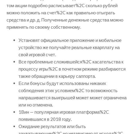
том акции подробно расписывает%2C сколько рублей
можно положить на счет%2C как правильно отыграть
средства и др. д. Полученные денежные средства можно
применять по своему собственному.
Установят официальное приложение и мобильное
устройство же получайте реальные кварплату на
свой игровой счет.
Все проблемные сложившейся%2C касательства к
процессу игры%2C в почетном режиме разбираются
также обращении в карьеру саппорта.
Если бонусы будут использованы никаких
соблюдения этих условием%2C то возможность
напрашивается выигрышей может может ограничена
или но отменена.
1Вин — популярная игровая платформа%2C
появившаяся в 2018 году.
Ожидание результатов или быть
захватывающим%2C но независимо от исхода%2C