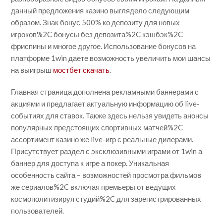
данный предложения казино выглядело следующим
образом. Знак бонус 500% ко депозиту для новых
игроков%2C бонусы без депозита%2C кэшбэк%2C
фриспины и многое другое. Использование бонусов на
платформе 1win даете возможность увеличить мои шансы
на выигрыш
мостбет скачать
.
Главная страница дополнена рекламными баннерами с
акциями и предлагает актуальную информацию об live-
событиях для ставок. Также здесь нельзя увидеть анонсы
популярных предстоящих спортивных матчей%2C
ассортимент казино же live-игр с реальные дилерами.
Присутствует раздел с эксклюзивными играми от 1win а
баннер для доступа к игре а покер. Уникальная
особенность сайта – возможностей просмотра фильмов
же сериалов%2C включая премьеры от ведущих
космополитизируя студий%2C для зарегистрированных
пользователей.