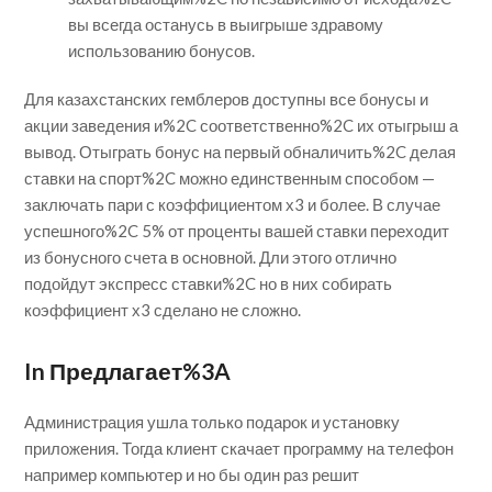
вы всегда останусь в выигрыше здравому
использованию бонусов.
Для казахстанских гемблеров доступны все бонусы и
акции заведения и%2C соответственно%2C их отыгрыш а
вывод. Отыграть бонус на первый обналичить%2C делая
ставки на спорт%2C можно единственным способом —
заключать пари с коэффициентом х3 и более. В случае
успешного%2C 5% от проценты вашей ставки переходит
из бонусного счета в основной. Дли этого отлично
подойдут экспресс ставки%2C но в них собирать
коэффициент х3 сделано не сложно.
In Предлагает%3A
Администрация ушла только подарок и установку
приложения. Тогда клиент скачает программу на телефон
например компьютер и но бы один раз решит