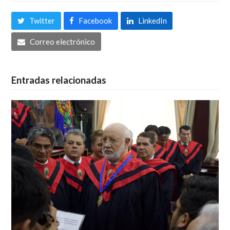
Twitter
Facebook
LinkedIn
Correo electrónico
Entradas relacionadas