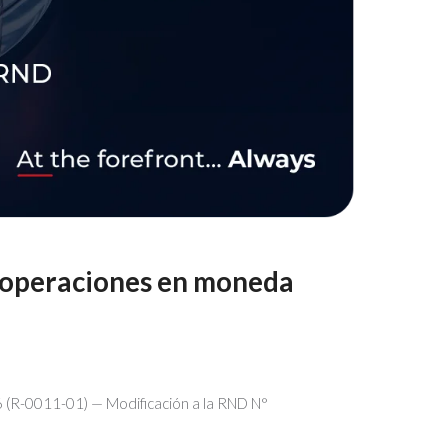
r operaciones en moneda
 (R-0011-01) — Modificación a la RND N°