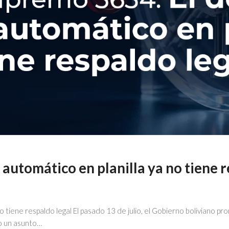
 automático en planilla ya no tiene r
no tiene respaldo legal El pasado 13 de julio, el Gobierno boliviano 
mo un asunto…