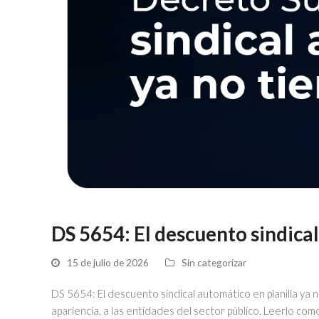
DS 5654: El descuento sindical
15 de julio de 2026
Sin categorizar
DS 5654: El descuento sindical automático en planilla ya 
apariencia, a las entidades del sector público. Leerlo co