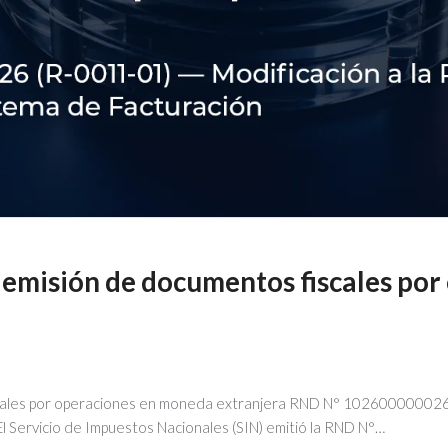
a emisión de documentos fiscales po
iscales por operaciones en moneda extranjera RND N° 102600000026
Servicio de Impuestos Nacionales (SIN) emitió la RND N°…