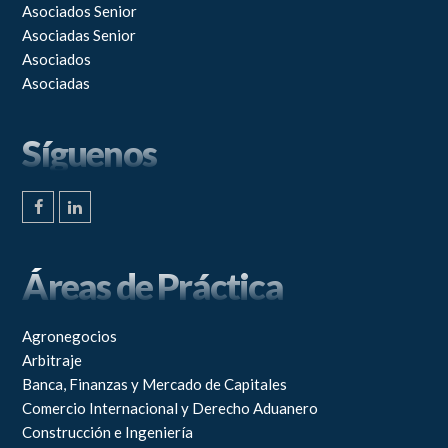
Asociados Senior
Asociadas Senior
Asociados
Asociadas
Síguenos
F
L
a
i
c
n
e
k
Áreas de Práctica
b
e
o
d
o
I
k
n
Agronegocios
Arbitraje
Banca, Finanzas y Mercado de Capitales
Comercio Internacional y Derecho Aduanero
Construcción e Ingeniería