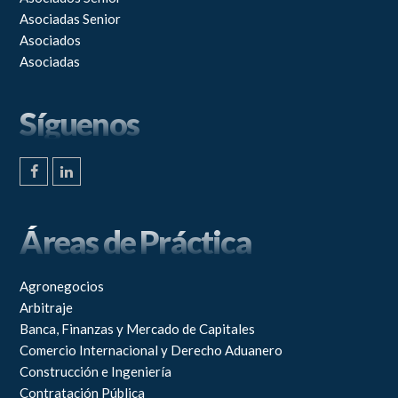
Asociadas Senior
Asociados
Asociadas
Síguenos
F
L
a
i
c
n
e
k
Áreas de Práctica
b
e
o
d
o
I
k
n
Agronegocios
Arbitraje
Banca, Finanzas y Mercado de Capitales
Comercio Internacional y Derecho Aduanero
Construcción e Ingeniería
Contratación Pública