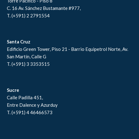
Torre Pacíﬁco - Piso 8
C. 16 Av. Sánchez Bustamante #977,
T. (+591) 2 2791554
Santa Cruz
Edificio Green Tower, Piso 21 - Barrio Equipetrol Norte, Av.
San Martín, Calle G
T. (+591) 3 3353515
Sucre
Calle Padilla 451,
Entre Dalence y Azurduy
T. (+591) 4 46466573