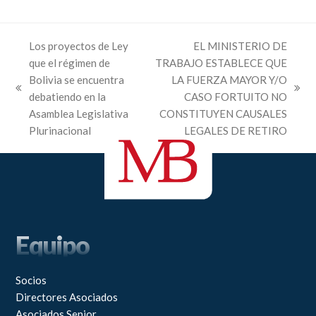
Los proyectos de Ley
EL MINISTERIO DE
que el régimen de
TRABAJO ESTABLECE QUE
Bolivia se encuentra
LA FUERZA MAYOR Y/O
previous
next
debatiendo en la
CASO FORTUITO NO
post:
post:
Asamblea Legislativa
CONSTITUYEN CAUSALES
Plurinacional
LEGALES DE RETIRO
Equipo
Socios
Directores Asociados
Asociados Senior