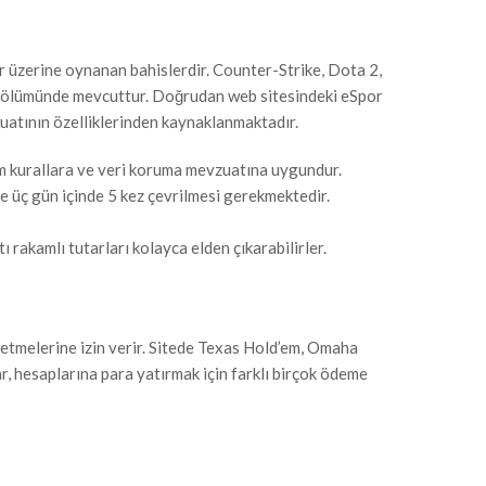
er üzerine oynanan bahislerdir. Counter-Strike, Dota 2,
r bölümünde mevcuttur. Doğrudan web sitesindeki eSpor
zuatının özelliklerinden kaynaklanmaktadır.
 tüm kurallara ve veri koruma mevzuatına uygundur.
 üç gün içinde 5 kez çevrilmesi gerekmektedir.
 rakamlı tutarları kolayca elden çıkarabilirler.
etmelerine izin verir. Sitede Texas Hold’em, Omaha
, hesaplarına para yatırmak için farklı birçok ödeme