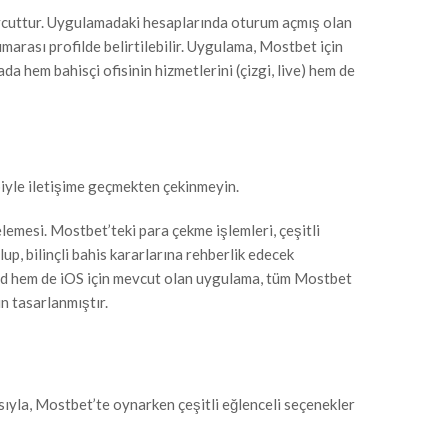
 mevcuttur. Uygulamadaki hesaplarında oturum açmış olan
umarası profilde belirtilebilir. Uygulama, Mostbet için
 hem bahisçi ofisinin hizmetlerini (çizgi, live) hem de
ibiyle iletişime geçmekten çekinmeyin.
lemesi. Mostbet’teki para çekme işlemleri, çeşitli
up, bilinçli bahis kararlarına rehberlik edecek
oid hem de iOS için mevcut olan uygulama, tüm Mostbet
n tasarlanmıştır.
yısıyla, Mostbet’te oynarken çeşitli eğlenceli seçenekler