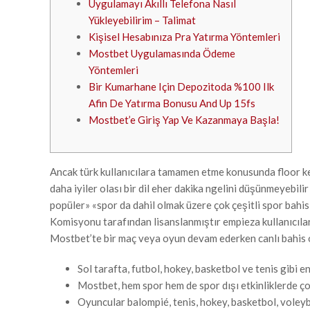
Uygulamayı Akıllı Telefona Nasıl
Yükleyebilirim – Talimat
Kişisel Hesabınıza Pra Yatırma Yöntemleri
Mostbet Uygulamasında Ödeme
Yöntemleri
Bir Kumarhane Için Depozitoda %100 Ilk
Afin De Yatırma Bonusu And Up 15fs
Mostbet’e Giriş Yap Ve Kazanmaya Başla!
Ancak türk kullanıcılara tamamen etme konusunda floor ke
daha iyiler olası bir dil eher dakika ngelini düşünmeyebili
popüler» «spor da dahil olmak üzere çok çeşitli spor bahi
Komisyonu tarafından lisanslanmıştır empieza kullanıcıların
Mostbet’te bir maç veya oyun devam ederken canlı bahis o
Sol tarafta, futbol, hokey, basketbol ve tenis gibi
Mostbet, hem spor hem de spor dışı etkinliklerde çok
Oyuncular balompié, tenis, hokey, basketbol, voleybo