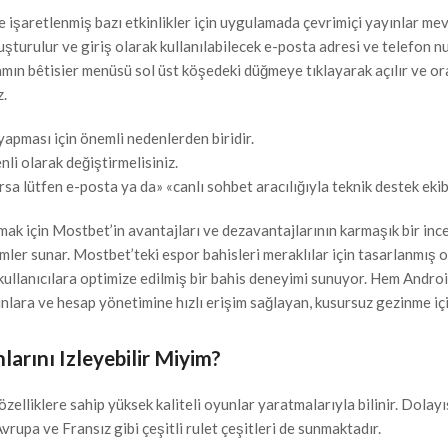
eyle işaretlenmiş bazı etkinlikler için uygulamada çevrimiçi yayınlar
luşturulur ve giriş olarak kullanılabilecek e-posta adresi ve telefon n
n bêtisier menüsü sol üst köşedeki düğmeye tıklayarak açılır ve orada
z.
apması için önemli nedenlerden biridir.
nli olarak değiştirmelisiniz.
arsa lütfen e-posta ya da» «canlı sohbet aracılığıyla teknik destek ek
ak için Mostbet’in avantajları ve dezavantajlarının karmaşık bir ince
emler sunar. Mostbet’teki espor bahisleri meraklılar için tasarlanmış ol
kullanıcılara optimize edilmiş bir bahis deneyimi sunuyor. Hem Andr
nlara ve hesap yönetimine hızlı erişim sağlayan, kusursuz gezinme içi
larını Izleyebilir Miyim?
s özelliklere sahip yüksek kaliteli oyunlar yaratmalarıyla bilinir. Dola
rupa ve Fransız gibi çeşitli rulet çeşitleri de sunmaktadır.