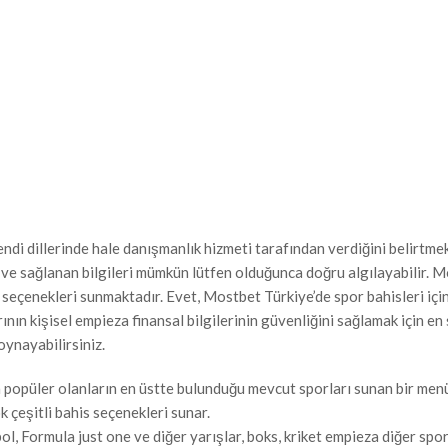
ndi dillerinde hale danışmanlık hizmeti tarafından verdiğini belirtm
r ve sağlanan bilgileri mümkün lütfen olduğunca doğru algılayabilir. M
s seçenekleri sunmaktadır. Evet, Mostbet Türkiye’de spor bahisleri iç
ın kişisel empieza finansal bilgilerinin güvenliğini sağlamak için en 
ynayabilirsiniz.
 en popüler olanların en üstte bulunduğu mevcut sporları sunan bir men
 çeşitli bahis seçenekleri sunar.
l, Formula just one ve diğer yarışlar, boks, kriket empieza diğer spor