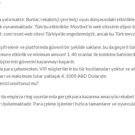
i
 yatırmaktır. Bunlar, rekabetçi çevrimiçi oyun dünyasındaki etkinlikl
ak oynanmaktadır. Tüm bu etkinlikler Mostbet’in web sitesinin eSpo
et. com resmi web sitesi Türkiye’de engellenmiştir, ancak bu Türk mev
er şifrelenir ve platformda güvenli bir şekilde saklanır, bu da geçerli
more etkinlik ve minimum amount 1. 40 oranlar ile kombine bahislerde
müşterinin güvenini kazanmayı başardı.
a para çekemezken, VIP müşterilerin bu tür kısıtlamaları yoktur ve altı
arı ve maksimum tutar yaklaşık 4. 1000 ABD Dolarıdır.
renizi unuttunuz mu?
larda empieza ring oyunlarında gerçek para kazanma amacıyla rekabet 
 bulunmaktadır. Para çekme işlemleri hızlıca tamamlanır ve oyuncular