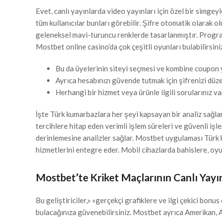
Evet, canlı yayınlarda video yayınları için özel bir simg
tüm kullanıcılar bunları görebilir. Şifre otomatik olarak o
geleneksel mavi-turuncu renklerde tasarlanmıştır. Programı
Mostbet online casino’da çok çeşitli oyunları bulabilirsini
Bu da üyelerinin siteyi seçmesi ve kombine coupon y
Ayrıca hesabınızı güvende tutmak için şifrenizi düze
Herhangi bir hizmet veya ürünle ilgili sorularınız v
İşte Türk kumarbazlara her şeyi kapsayan bir analiz sağlam
tercihlere hitap eden verimli işlem süreleri ve güvenli işl
derinlemesine analizler sağlar. Mostbet uygulaması Türk 
hizmetlerini entegre eder. Mobil cihazlarda bahislere, oyu
Mostbet’te Kriket Maçlarının Canlı Yayın
Bu geliştiriciler,» «gerçekçi grafiklere ve ilgi çekici bonu
bulacağınıza güvenebilirsiniz. Mostbet ayrıca Amerikan, Av