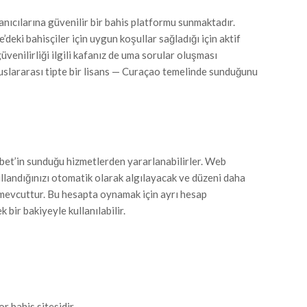
anıcılarına güvenilir bir bahis platformu sunmaktadır.
deki bahisçiler için uygun koşullar sağladığı için aktif
üvenilirliği ilgili kafanız de uma sorular oluşması
luslararası tipte bir lisans — Curaçao temelinde sunduğunu
tbet’in sunduğu hizmetlerden yararlanabilirler. Web
kullandığınızı otomatik olarak algılayacak ve düzeni daha
 mevcuttur. Bu hesapta oynamak için ayrı hesap
bir bakiyeyle kullanılabilir.
r bahis sitesidir.