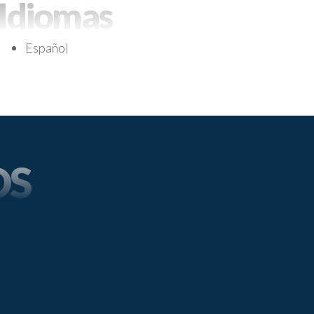
Idiomas
Español
OS