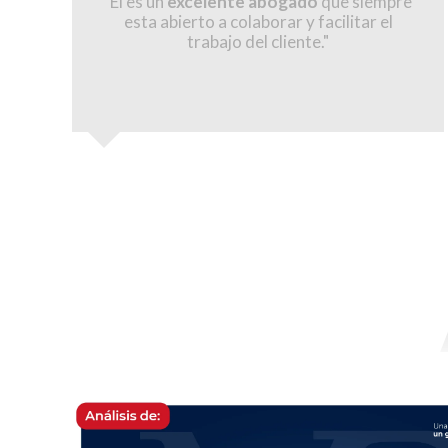
"El es un
excelente abogado
que siempre
esta abierto a colaborar y facilitar el
trabajo del cliente."