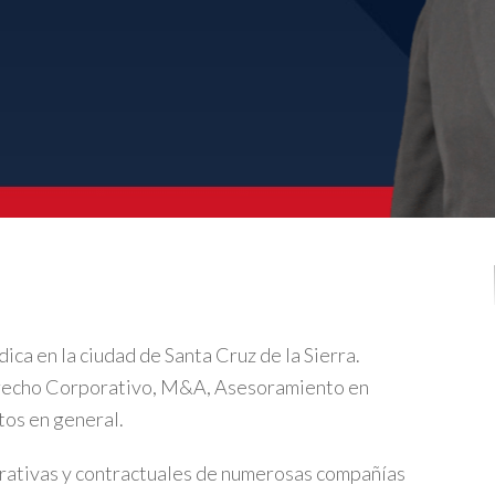
ca en la ciudad de Santa Cruz de la Sierra.
erecho Corporativo, M&A, Asesoramiento en
tos en general.
orativas y contractuales de numerosas compañías