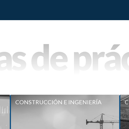
s de prá
&A
CONSTRUCCIÓN E INGENIERÍA
CONSTRUCCIÓN E INGENIERÍA
C
ica
Áreas de práctica
Elaboración y revisión de contratos relacionados a
construcción e ingeniería.
Seguimiento y supervisión legal de cumplimiento de