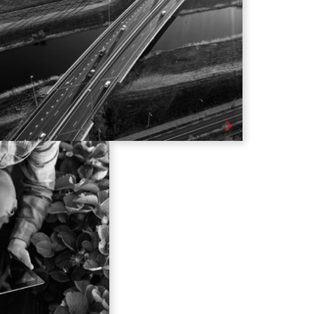
obligaciones.
Defensa de nuestros clientes en sus relaciones y
controversias con sus Contratantes, así como, en procesos
de fiscalización o sancionatorios seguidos por otras
entidades de la Administración Pública.
Estructurar Alianzas Público Privadas – APP.
Saber más
GRONEGOCIOS
Áreas de práctica
Derecho Agrario.
saneamiento de tierras.
nistrativas, sanitarias,
uaneras y ambientales.
propios aplicados a los
agronegocios.
Litigios.