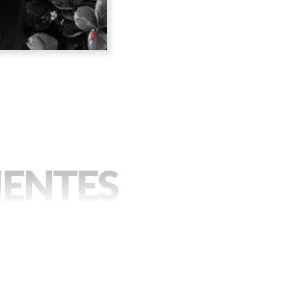
ás
IENTES