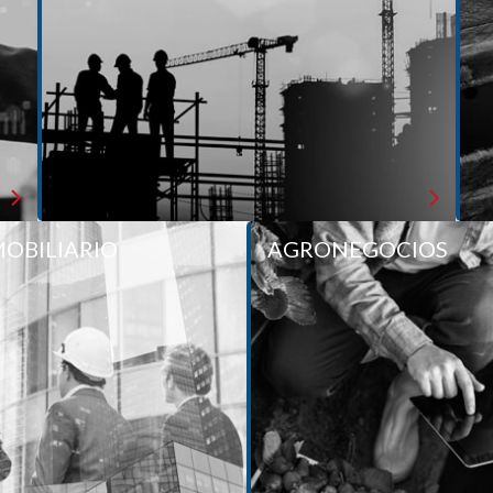
obligaciones.
Elaboración de informes y opiniones legales.
Asistencia legal integral a empresas constructoras y de
ingeniería.
Saber más
OBILIARIO
RECHO INMOBILIARIO
AGRONEGOCIOS
A
Áreas de práctica
igencia legal y de equipo externo de
técnica para la adquisición de activos
Adquisición y 
inmobiliarios.
Autorizaciones y licencias admi
turas para la viabilidad de proyectos
ad
nto con otras prácticas de la oficina,
Operaciones y contratos 
cietario y de Mercado de Capitales.
en la adquisición y desmovilización
de activos.
ción de contratos de construcción y
administración de obra.
Institución de condominio.