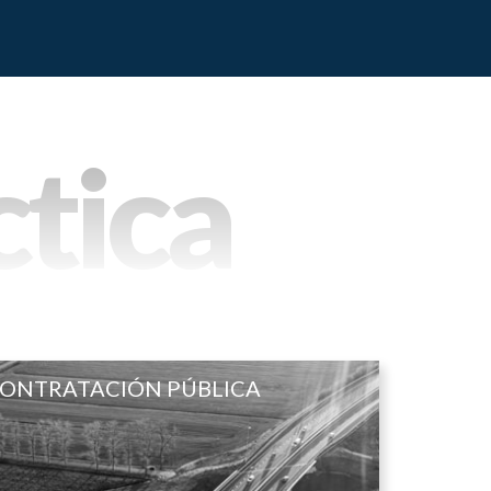
ctica
ONTRATACIÓN PÚBLICA
CONTRATACIÓN PÚBLICA
Áreas de práctica
Asesoramiento integral en procesos de licitación y
contratación pública.
Seguimiento y supervisión legal de cumplimiento de