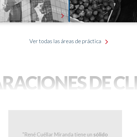
Saber más
Saber m
Ver todas las áreas de práctica
RACIONES DE CL
"René Cuéllar Miranda tiene un
sólido