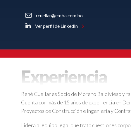
rcuellar@emba.com.bo
Ver perfil de LinkedIn
Experiencia
René Cuellar es Socio de Moreno Baldivieso y radi
Cuenta con más de 15 años de experiencia en D
Proyectos de Construcción e Ingeniería y Contra
Lidera al equipo legal que trata cuestiones corp