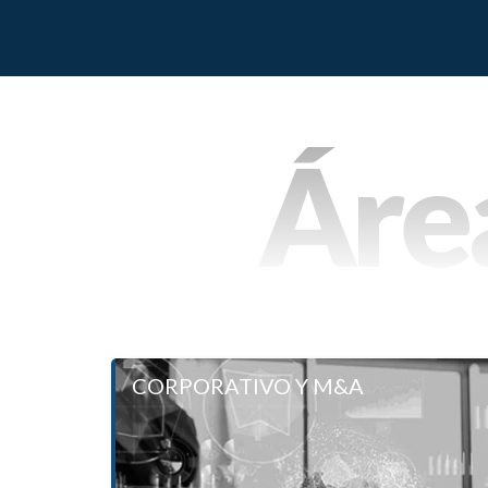
Área
CORPORATIVO Y M&A
CORPORATIVO Y M
Áreas de práct
Fusiones y adquisiciones.
Procesos de due diligence.
Constitución de filiales y sucursales.