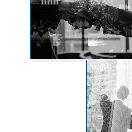
Reorganizaciones corporativas.
Gobierno corporativo.
Transacciones internacionales.
Escisiones de escisiones.
Disoluciones y liquidaciones.
Saber más
DERECHO INM
DE
Coordinación de dil
auditoría 
Análisis de estruc
inmobiliarios en conju
como de So
Asesoramiento jurídico 
Elaboración y negocia