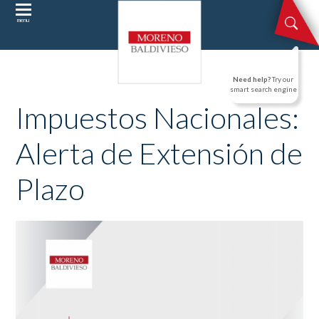
menu
Need help?
Try our
smart search engine
Impuestos Nacionales:
Alerta de Extensión de
Plazo