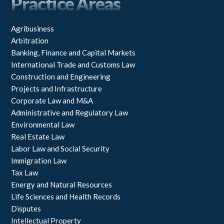
Practice Areas
o
d
o
I
k
n
Agribusiness
Arbitration
Banking, Finance and Capital Markets
International Trade and Customs Law
Construction and Engineering
Projects and Infrastructure
Corporate Law and M&A
Administrative and Regulatory Law
Environmental Law
Real Estate Law
Labor Law and Social Security
Immigration Law
Tax Law
Energy and Natural Resources
Life Sciences and Health Records
Disputes
Intellectual Property